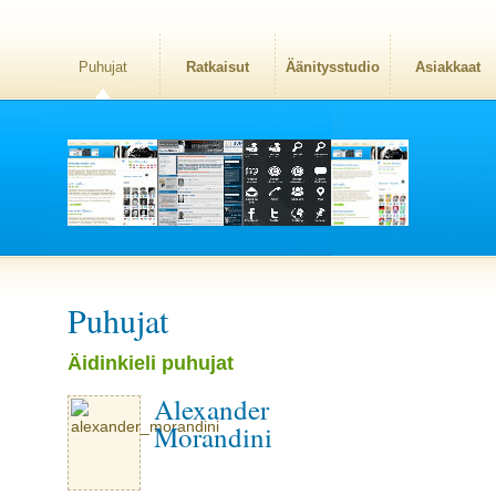
Puhujat
Ratkaisut
Äänitysstudio
Asiakkaat
Puhujat
Äidinkieli puhujat
Alexander
Morandini