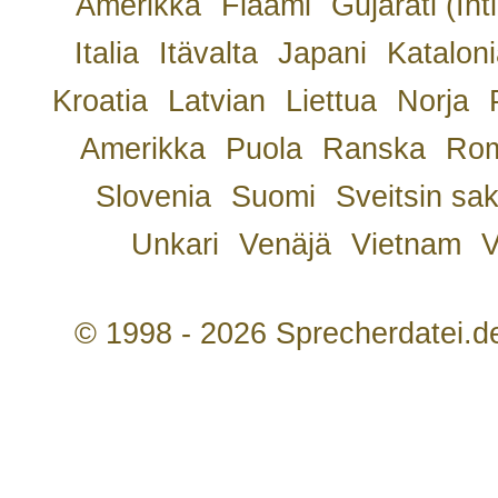
Amerikka
Flaami
Gujarati (Int
Italia
Itävalta
Japani
Kataloni
Kroatia
Latvian
Liettua
Norja
Amerikka
Puola
Ranska
Rom
Slovenia
Suomi
Sveitsin sa
Unkari
Venäjä
Vietnam
V
© 1998 - 2026 Sprecherdatei.d