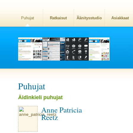
Puhujat
Ratkaisut
Äänitysstudio
Asiakkaat
Puhujat
Äidinkieli puhujat
Anne Patricia
Reetz