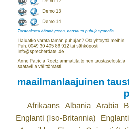
Demo 12
Demo 13
Demo 14
Toistaaksesi ääninäytteen, napsauta puhujasymbolia
Haluatko varata tämän puhujan? Ota yhteyttä meihin.
Puh. 0049 30 405 86 912 tai sähköposti
info@sprecherdatei.de
Anne Patricia Reetz ammattitaitoinen taustaselostaja
saatavilla välittömästi.
maailmanlaajuinen taust
p
Afrikaans
Albania
Arabia
B
Englanti (Iso-Britannia)
Englanti