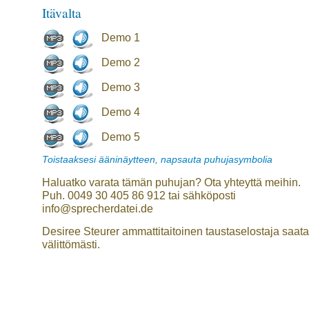
Itävalta
Demo 1
Demo 2
Demo 3
Demo 4
Demo 5
Toistaaksesi ääninäytteen, napsauta puhujasymbolia
Haluatko varata tämän puhujan? Ota yhteyttä meihin.
Puh. 0049 30 405 86 912 tai sähköposti
info@sprecherdatei.de
Desiree Steurer ammattitaitoinen taustaselostaja saata
välittömästi.