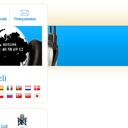
istä
Yhteystiedot
eli
ujat