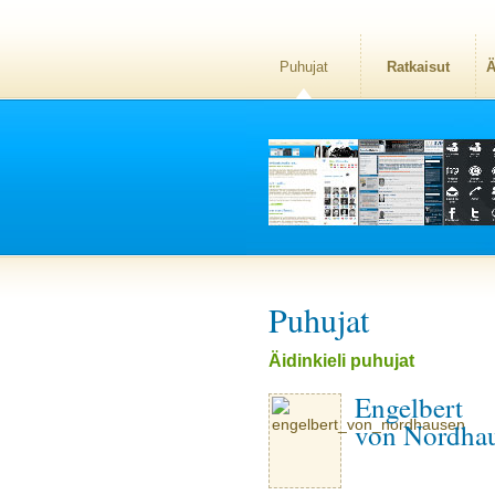
Puhujat
Ratkaisut
Ä
Puhujat
Äidinkieli puhujat
Engelbert
von Nordha