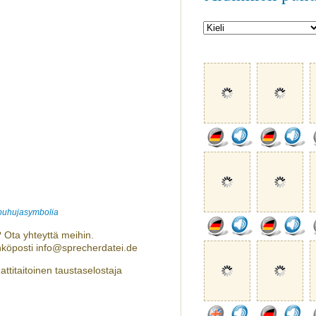
 puhujasymbolia
 Ota yhteyttä meihin.
hköposti info@sprecherdatei.de
titaitoinen taustaselostaja