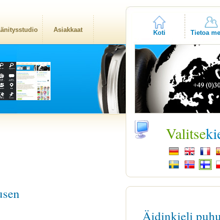
änitysstudio
Asiakkaat
Koti
Tietoa me
Valitse
ki
usen
Äidinkieli puh