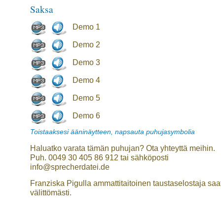
Saksa
Demo 1
Demo 2
Demo 3
Demo 4
Demo 5
Demo 6
Toistaaksesi ääninäytteen, napsauta puhujasymbolia
Haluatko varata tämän puhujan? Ota yhteyttä meihin.
Puh. 0049 30 405 86 912 tai sähköposti
info@sprecherdatei.de
Franziska Pigulla ammattitaitoinen taustaselostaja saat
välittömästi.