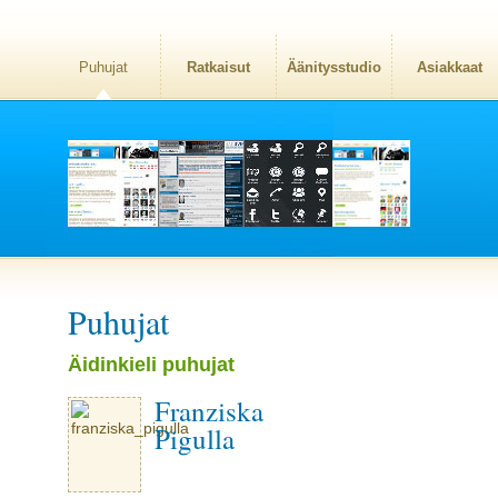
Puhujat
Ratkaisut
Äänitysstudio
Asiakkaat
Puhujat
Äidinkieli puhujat
Franziska
Pigulla