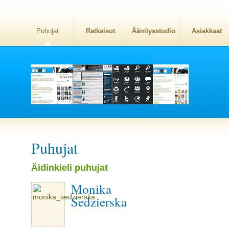
Puhujat
Ratkaisut
Äänitysstudio
Asiakkaat
Puhujat
Äidinkieli puhujat
Monika
Sedzierska