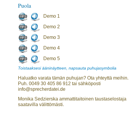
Puola
Demo 1
Demo 2
Demo 3
Demo 4
Demo 5
Toistaaksesi ääninäytteen, napsauta puhujasymbolia
Haluatko varata tämän puhujan? Ota yhteyttä meihin.
Puh. 0049 30 405 86 912 tai sähköposti
info@sprecherdatei.de
Monika Sedzierska ammattitaitoinen taustaselostaja
saatavilla välittömästi.