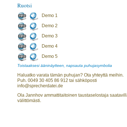
Ruotsi
Demo 1
Demo 2
Demo 3
Demo 4
Demo 5
Toistaaksesi ääninäytteen, napsauta puhujasymbolia
Haluatko varata tämän puhujan? Ota yhteyttä meihin.
Puh. 0049 30 405 86 912 tai sähköposti
info@sprecherdatei.de
Ola Jannhov ammattitaitoinen taustaselostaja saatavill
välittömästi.