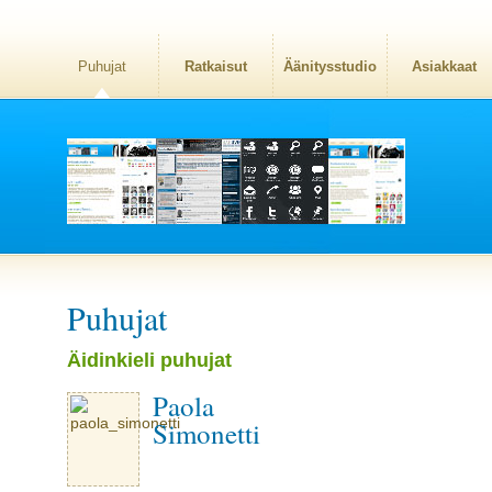
Puhujat
Ratkaisut
Äänitysstudio
Asiakkaat
Puhujat
Äidinkieli puhujat
Paola
Simonetti