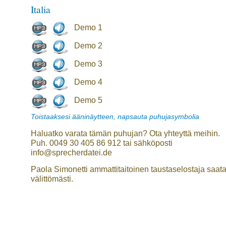
Italia
Demo 1
Demo 2
Demo 3
Demo 4
Demo 5
Toistaaksesi ääninäytteen, napsauta puhujasymbolia
Haluatko varata tämän puhujan? Ota yhteyttä meihin.
Puh. 0049 30 405 86 912 tai sähköposti
info@sprecherdatei.de
Paola Simonetti ammattitaitoinen taustaselostaja saata
välittömästi.