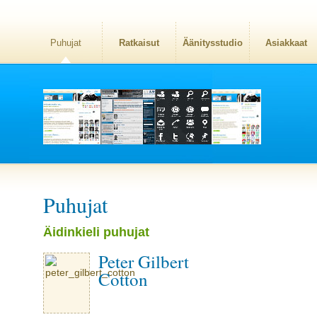
Puhujat
Ratkaisut
Äänitysstudio
Asiakkaat
Puhujat
Äidinkieli puhujat
Peter Gilbert
Cotton