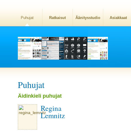
Puhujat
Ratkaisut
Äänitysstudio
Asiakkaat
Puhujat
Äidinkieli puhujat
Regina
Lemnitz