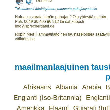
Demo 12
Toistaaksesi ääninäytteen, napsauta puhujasymbolia
Haluatko varata tämän puhujan? Ota yhteyttä meihin.
Puh. 0049 30 405 86 912 tai sähköposti
info@sprecherdatei.de
Robin Merrill ammattitaitoinen taustaselostaja saatavil
välittömästi.
maailmanlaajuinen taust
p
Afrikaans
Albania
Arabia
B
Englanti (Iso-Britannia)
Englanti
Amerikka
Flaami
Gujarati (Int