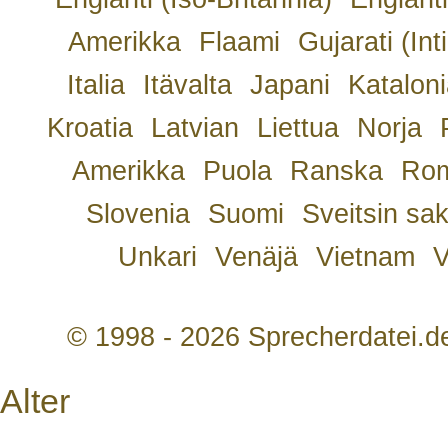
Amerikka
Flaami
Gujarati (Int
Italia
Itävalta
Japani
Kataloni
Kroatia
Latvian
Liettua
Norja
Amerikka
Puola
Ranska
Rom
Slovenia
Suomi
Sveitsin sa
Unkari
Venäjä
Vietnam
V
© 1998 - 2026 Sprecherdatei.d
Alter