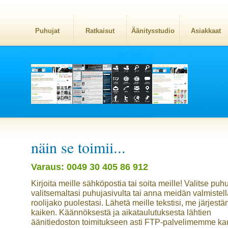
Puhujat
Ratkaisut
Äänitysstudio
Asiakkaat
näin se toimii...
Varaus: 0049 30 405 86 912
Kirjoita meille sähköpostia tai soita meille! Valitse puhu
valitsemaltasi puhujasivulta tai anna meidän valmistell
roolijako puolestasi. Lähetä meille tekstisi, me järjes
kaiken. Käännöksestä ja aikataulutuksesta lähtien
äänitiedoston toimitukseen asti FTP-palvelimemme kau