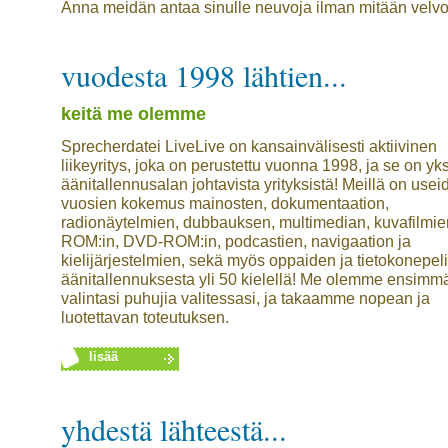
Anna meidän antaa sinulle neuvoja ilman mitään velvoit
vuodesta 1998 lähtien...
keitä me olemme
Sprecherdatei LiveLive on kansainvälisesti aktiivinen
liikeyritys, joka on perustettu vuonna 1998, ja se on yks
äänitallennusalan johtavista yrityksistä! Meillä on usei
vuosien kokemus mainosten, dokumentaation,
radionäytelmien, dubbauksen, multimedian, kuvafilmie
ROM:in, DVD-ROM:in, podcastien, navigaation ja
kielijärjestelmien, sekä myös oppaiden ja tietokonepel
äänitallennuksesta yli 50 kielellä! Me olemme ensimm
valintasi puhujia valitessasi, ja takaamme nopean ja
luotettavan toteutuksen.
lisää
yhdestä lähteestä...