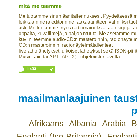
mitä me teemme
Me tuotamme sinun äänitallennuksesi. Pyydettäessä 
leikkaamme ja editoimme raakaäänitteen valmiiksi tuot
asti. Me tuotamme myös radiomainoksia, äänikirjoja, a
oppaita, kuvafilmejä ja paljon muuta. Me asetamme mu
kuviin, teemme audio-CD:n masteroinnin, radionäytel
CD:n masteroinnin, radionäytelmätallenteet,
liveradiolähetykset, ulkoiset lähetykset sekä ISDN-piiri
MusicTaxi- tai APT (APTX) - ohjelmiston avulla.
lisää
maailmanlaajuinen taust
p
Afrikaans
Albania
Arabia
B
Englanti (Iso-Britannia)
Englanti