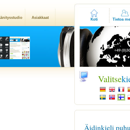
änitysstudio
Asiakkaat
Koti
Tietoa me
Valitse
ki
Äidinkieli puh