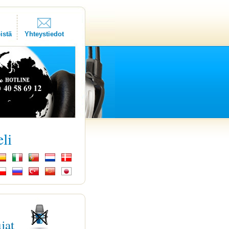
istä
Yhteystiedot
eli
ujat