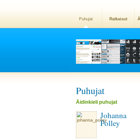
Puhujat
Ratkaisut
Ä
Puhujat
Äidinkieli puhujat
Johanna
Polley