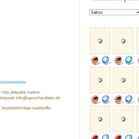
 puhujasymbolia
 Ota yhteyttä meihin.
hköposti info@sprecherdatei.de
taustaselostaja saatavilla