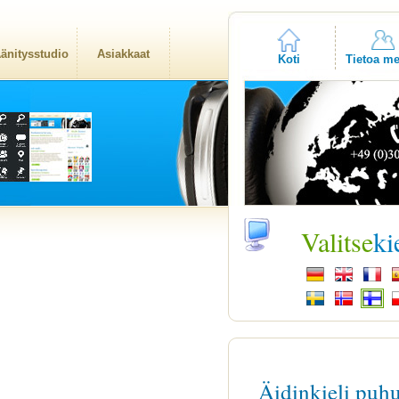
änitysstudio
Asiakkaat
Koti
Tietoa me
Valitse
ki
Äidinkieli puh