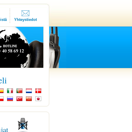
istä
Yhteystiedot
eli
ujat