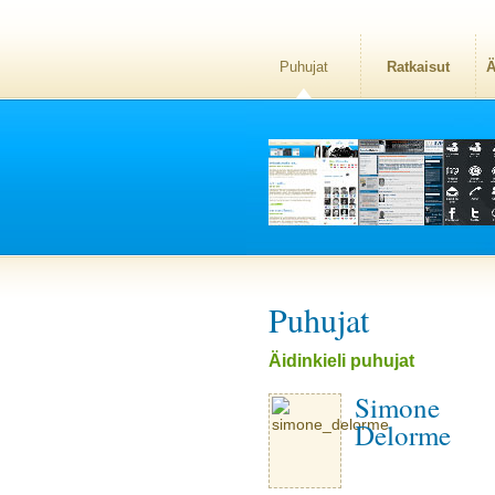
Puhujat
Ratkaisut
Ä
Puhujat
Äidinkieli puhujat
Simone
Delorme